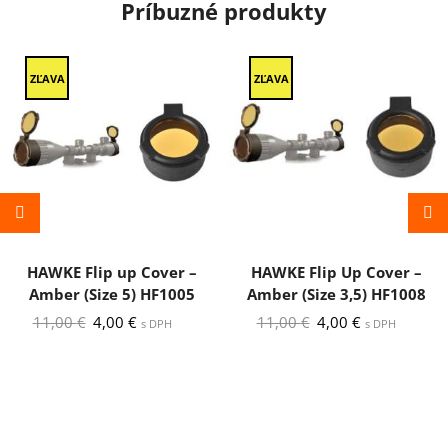
Príbuzné produkty
Aluminium
ZĽAVA
ZĽAVA
HAWKE Flip up Cover –
HAWKE Flip Up Cover –
Amber (Size 5) HF1005
Amber (Size 3,5) HF1008
Pôvodná
Aktuálna
Pôvodná
Aktuálna
11,00
€
4,00
€
11,00
€
4,00
€
s DPH
s DPH
cena
cena
cena
cena
bola:
je:
bola:
je:
11,00 €.
4,00 €.
11,00 €.
4,00 €.