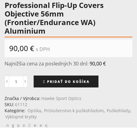
Professional Flip-Up Covers
Objective 56mm
(Frontier/Endurance WA)
Aluminium
90,00
€
s DPH
Najnižšia cena za posledných 30 dní:
90,00
€
PRIDAŤ DO KOŠÍKA
množstvo
Professional
Flip-
Značka / Výrobca:
Hawke Sport Optics
Up
SKU:
61112
Covers
Kategórie:
Optika
,
Príslušenstvo k puškohľadom
,
Puškohľady
,
Objective
Výklopné krytky
56mm
(Frontier/Endurance
WA)