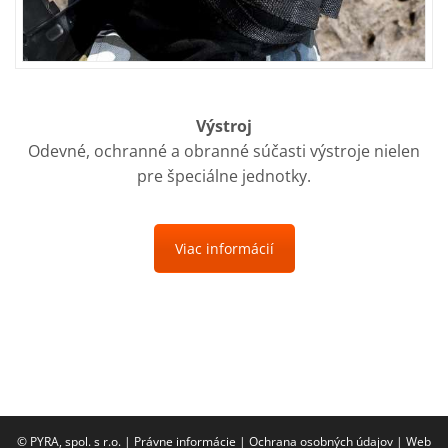
Výstroj
Odevné, ochranné a obranné súčasti výstroje nielen
pre špeciálne jednotky.
Viac informácií
© PYRA, spol. s r.o. |
Právne informácie
|
Ochrana osobných údajov
|
Web