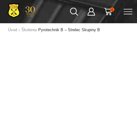
0
Úvod
Školenia
Pyrotechnik B – Strelec Skupiny B
PYROTECHNIK B – STRELEC
SKUPINY B