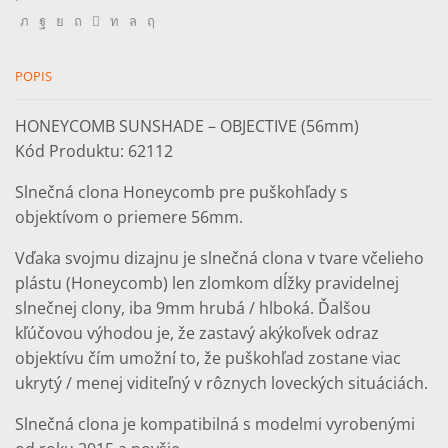
POPIS
HONEYCOMB SUNSHADE – OBJECTIVE (56mm)
Kód Produktu: 62112
Slnečná clona Honeycomb pre puškohľady s
objektívom o priemere 56mm.
Vďaka svojmu dizajnu je slnečná clona v tvare včelieho
plástu (Honeycomb) len zlomkom dĺžky pravidelnej
slnečnej clony, iba 9mm hrubá / hlboká. Ďalšou
kľúčovou výhodou je, že zastavý akýkoľvek odraz
objektívu čím umožní to, že puškohľad zostane viac
ukrytý / menej viditeľný v rôznych loveckých situáciách.
Slnečná clona je kompatibilná s modelmi vyrobenými