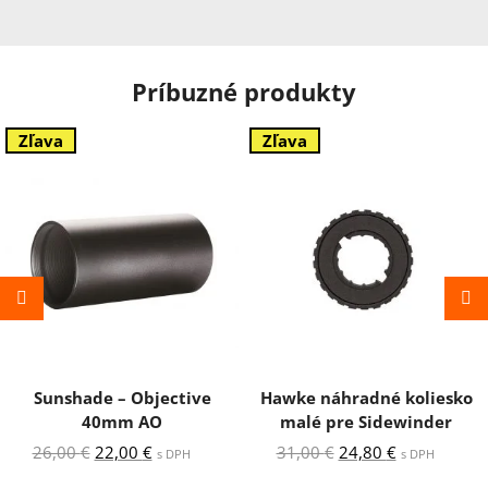
Príbuzné produkty
Zľava
Zľava
Sunshade – Objective
Hawke náhradné koliesko
40mm AO
malé pre Sidewinder
Pôvodná
Aktuálna
Pôvodná
Aktuálna
26,00
€
22,00
€
31,00
€
24,80
€
s DPH
s DPH
cena
cena
cena
cena