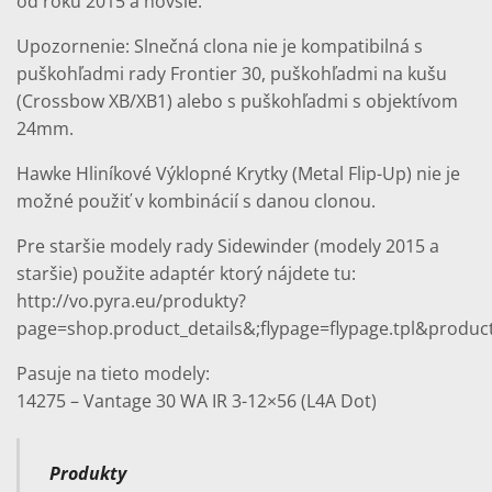
od roku 2015 a novšie.
Upozornenie: Slnečná clona nie je kompatibilná s
puškohľadmi rady Frontier 30, puškohľadmi na kušu
(Crossbow XB/XB1) alebo s puškohľadmi s objektívom
24mm.
Hawke Hliníkové Výklopné Krytky (Metal Flip-Up) nie je
možné použiť v kombinácií s danou clonou.
Pre staršie modely rady Sidewinder (modely 2015 a
staršie) použite adaptér ktorý nájdete tu:
http://vo.pyra.eu/produkty?
page=shop.product_details&;flypage=flypage.tpl&produc
Pasuje na tieto modely:
14275 – Vantage 30 WA IR 3-12×56 (L4A Dot)
Produkty