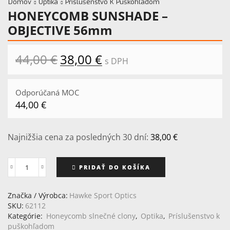
Domov
Optika
Príslušenstvo K Puškohľadom
HONEYCOMB SUNSHADE –
OBJECTIVE 56mm
44,00
€
Pôvodná
38,00
€
Aktuálna
s DPH
cena
cena
bola:
je:
44,00 €.
38,00 €.
Odporúčaná MOC
44,00
€
Najnižšia cena za posledných 30 dní:
38,00
€
PRIDAŤ DO KOŠÍKA
množstvo
HONEYCOMB
SUNSHADE
Značka / Výrobca:
Hawke Sport Optics
-
SKU:
62112
OBJECTIVE
Kategórie:
Honeycomb slnečné clony
,
Optika
,
Príslušenstvo k
56mm
puškohľadom